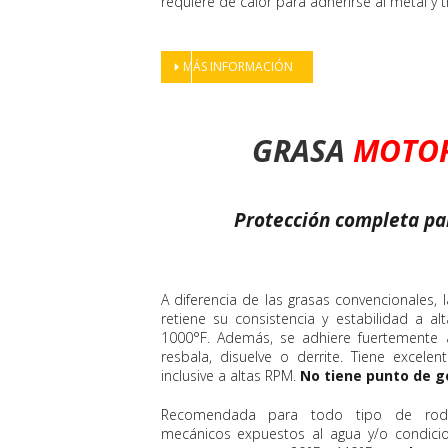
requiere de calor para adherirse al metal y t
MÁS INFORMACIÓN
GRASA
MOTOR
Protección completa pa
A diferencia de las grasas convencionales, l
retiene su consistencia y estabilidad a a
1000°F. Además, se adhiere fuertemente a
resbala, disuelve o derrite. Tiene excelen
inclusive a altas RPM.
No tiene punto de g
Recomendada para todo tipo de rodam
mecánicos expuestos al agua y/o condicio