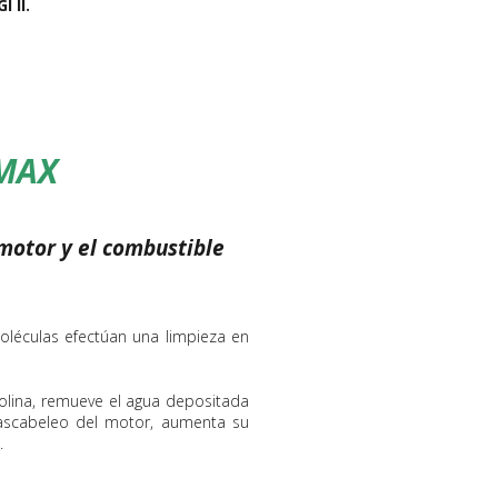
 II.
MAX
motor y el combustible
moléculas efectúan una limpieza en
lina, remueve el agua depositada
cascabeleo del motor, aumenta su
.