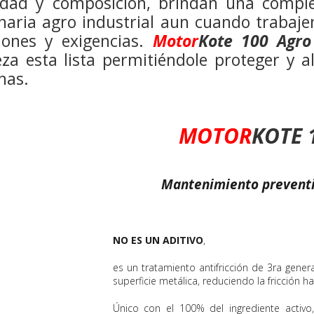
idad y composición, brindan una comple
aria agro industrial aun cuando trabajen
iones y exigencias.
Motor
Kote 100 Agro
za esta lista permitiéndole proteger y a
nas.
MOTOR
KOTE 
Mantenimiento preventi
NO ES UN ADITIVO
,
es un tratamiento antifricción de 3ra gener
superficie metálica, reduciendo la fricción h
Único con el 100% del ingrediente activ