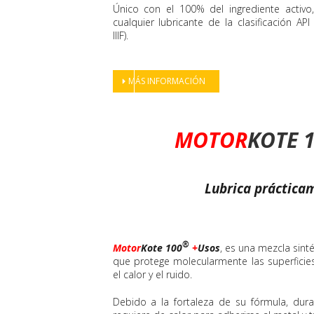
Único con el 100% del ingrediente activ
cualquier lubricante de la clasificación AP
IIIF).
MÁS INFORMACIÓN
MOTOR
KOTE 
Lubrica práctica
®
Motor
Kote 100
+
Usos
, es una mezcla sint
que protege molecularmente las superficies 
el calor y el ruido.
Debido a la fortaleza de su fórmula, dur