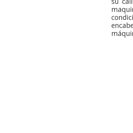
su cal
maquin
condic
encabe
máqui