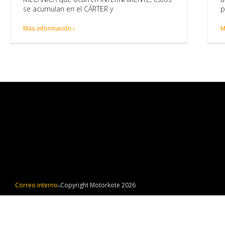
se acumulan en el CÁRTER y
p
Más información ›
M
Correo interno
Copyright Motorkote 2026