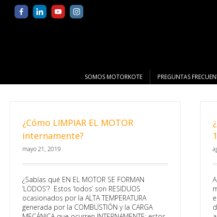
SOMOS MOTORKOTE
PREGUNTAS FRECUEN
¿Cómo LIMPIAR EL MOTOR
internamente?
mayo 21, 2019
a
¿Sabías qué EN EL MOTOR SE FORMAN
A
‘LODOS’? Estos ‘lodos’ son RESIDUOS
m
ocasionados por la ALTA TEMPERATURA
e
generada por la COMBUSTIÓN y la CARGA
d
MECÁNICA que ocurren INTERNAMENTE; estos
a