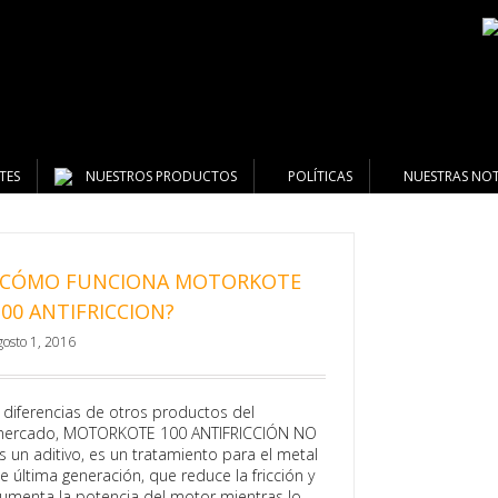
TES
NUESTROS PRODUCTOS
POLÍTICAS
NUESTRAS NOT
¿CÓMO FUNCIONA MOTORKOTE
100 ANTIFRICCION?
gosto 1, 2016
 diferencias de otros productos del
ercado, MOTORKOTE 100 ANTIFRICCIÓN NO
s un aditivo, es un tratamiento para el metal
e última generación, que reduce la fricción y
umenta la potencia del motor mientras lo