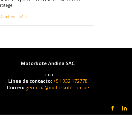
rotege
ás información ›
Motorkote Andina SAC
Lima
Línea de contacto:
+51 932 172778
Correo:
gerencia@motorkote.com.pe